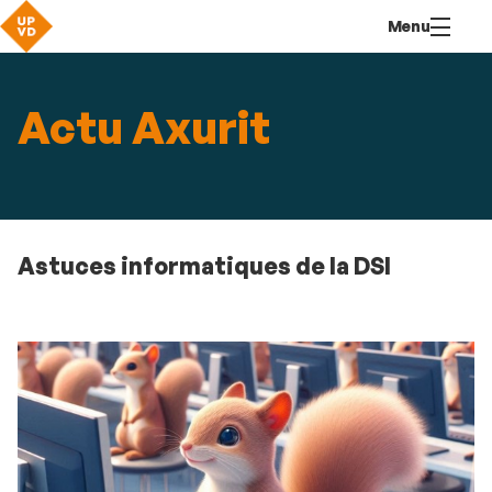
Aller
Navigation
Accès
Connexion
Menu
au
directs
contenu
Actu Axurit
Astuces informatiques de la DSI